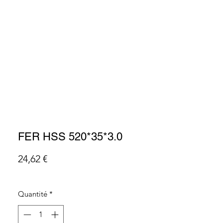
ge en ligne
Produits
Contact
Connexi
FER HSS 520*35*3.0
Prix
24,62 €
Quantité
*