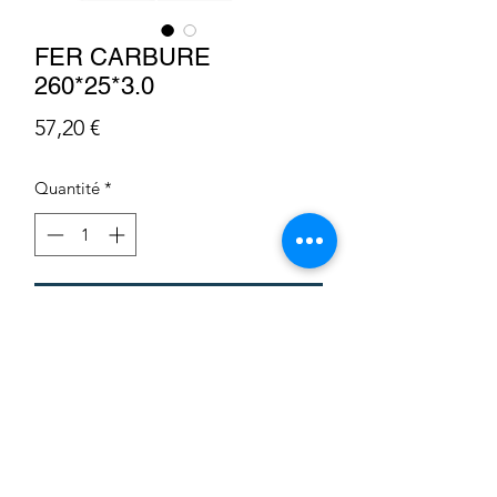
FER CARBURE
260*25*3.0
Prix
57,20 €
Quantité
*
Ajouter au panier
Condition Générale de Vente
Déclaration sur les cookies
Politique de confidentialité
Recrutement