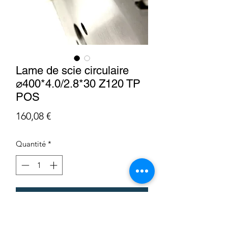
Lame de scie circulaire
⌀400*4.0/2.8*30 Z120 TP
POS
Prix
160,08 €
Quantité
*
Ajouter au panier
LS4004030F120T