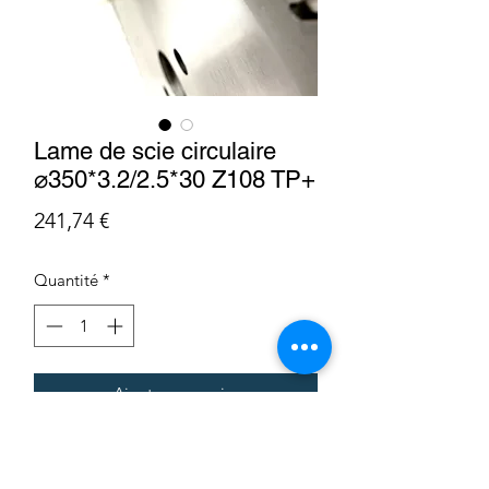
Lame de scie circulaire
⌀350*3.2/2.5*30 Z108 TP+
Prix
241,74 €
Quantité
*
Ajouter au panier
LG3503230F108