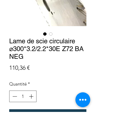
Lame de scie circulaire
⌀300*3.2/2.2*30E Z72 BA
NEG
Prix
110,36 €
Quantité
*
Ajouter au panier
LHC12830030