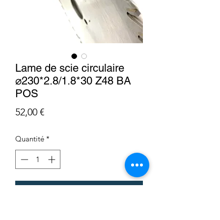
Lame de scie circulaire
⌀230*2.8/1.8*30 Z48 BA
POS
Prix
52,00 €
Quantité
*
Ajouter au panier
LP2302830F48