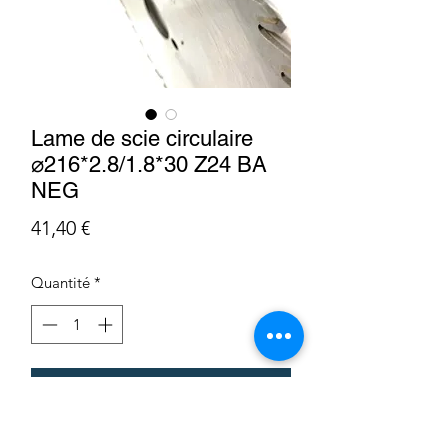
Lame de scie circulaire
⌀216*2.8/1.8*30 Z24 BA
NEG
Prix
41,40 €
Quantité
*
Ajouter au panier
LP216283024