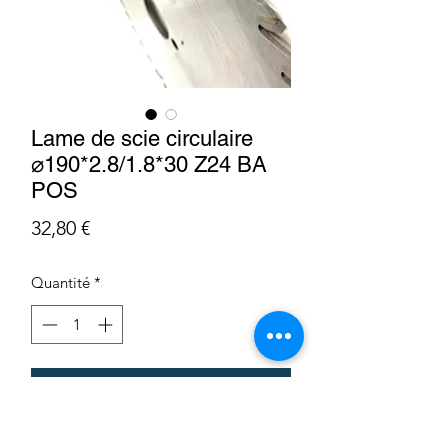
Lame de scie circulaire
⌀190*2.8/1.8*30 Z24 BA
POS
Prix
32,80 €
Quantité
*
Ajouter au panier
LHC14519030