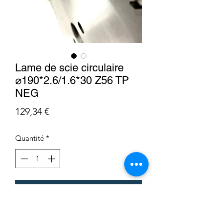
Lame de scie circulaire
⌀190*2.6/1.6*30 Z56 TP
NEG
Prix
129,34 €
Quantité
*
Ajouter au panier
LHC11319021F